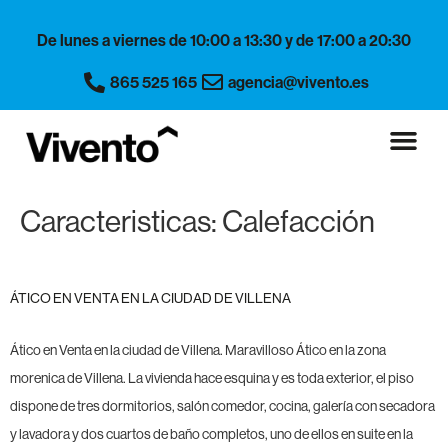
Nota:
De lunes a viernes de 10:00 a 13:30 y de 17:00 a 20:30
este
sitio
865 525 165
agencia@vivento.es
web
incluye
un
sistema
de
Caracteristicas:
Calefacción
accesibilidad.
ÁTICO EN VENTA EN LA CIUDAD DE VILLENA
Ático en Venta en la ciudad de Villena. Maravilloso Ático en la zona
morenica de Villena. La vivienda hace esquina y es toda exterior, el piso
dispone de tres dormitorios, salón comedor, cocina, galería con secadora
y lavadora y dos cuartos de baño completos, uno de ellos en suite en la